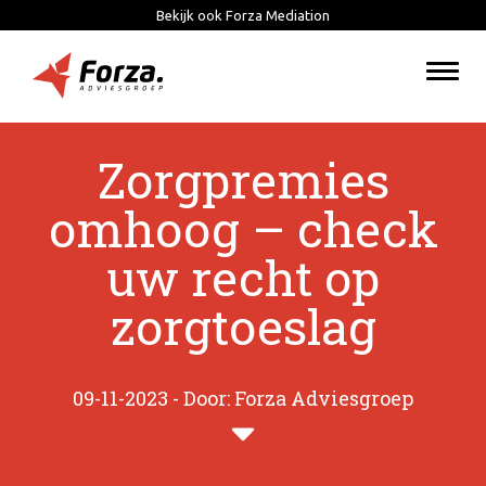
Bekijk ook Forza Mediation
Togg
navi
Zorgpremies
omhoog – check
uw recht op
zorgtoeslag
09-11-2023 - Door: Forza Adviesgroep