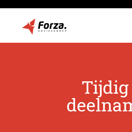
Tijdi
deelnam