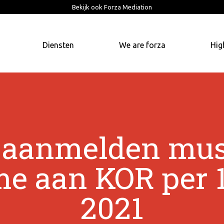
Bekijk ook Forza Mediation
Diensten
We are forza
Hig
g aanmelden mus
e aan KOR per 1
2021