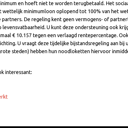
minimum en hoeft niet te worden terugbetaald. Het soci
et wettelijk minimumloon oplopend tot 100% van het we
artners. De regeling kent geen vermogens- of partner
 levensvatbaarheid. U kunt deze ondersteuning ook krij
ximaal € 10.157 tegen een verlaagd rentepercentage. Ook
ichting. U vraagt deze tijdelijke bijstandsregeling aan b
rote steden) hebben hun noodloketten hiervoor inmidd
ok interessant:
erkt