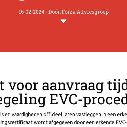
16-02-2024 - Door: Forza Adviesgroep
t voor aanvraag tij
egeling EVC-proce
is en vaardigheden officieel laten vastleggen in een er
ringscertificaat wordt afgegeven door een erkende EVC-