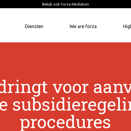
Bekijk ook Forza Mediation
Diensten
We are forza
Hig
 dringt voor aan
jke subsidieregel
procedures