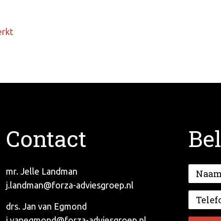
erkt
Contact
Bel
mr. Jelle Landman
j.landman@forza-adviesgroep.nl
drs. Jan van Egmond
j.vanegmond@forza-adviesgroep.nl