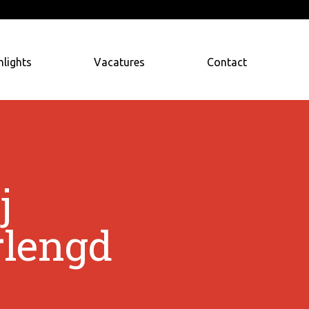
hlights
Vacatures
Contact
j
rlengd