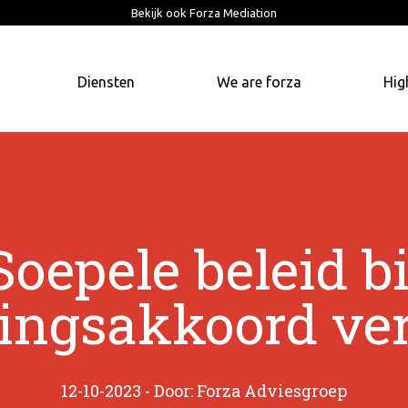
Bekijk ook Forza Mediation
Diensten
We are forza
Hig
Soepele beleid bi
ingsakkoord ve
12-10-2023 - Door: Forza Adviesgroep