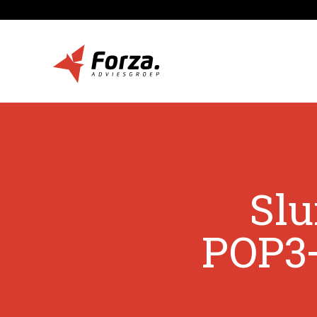
Slu
POP3+