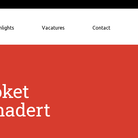
hlights
Vacatures
Contact
oket
nadert