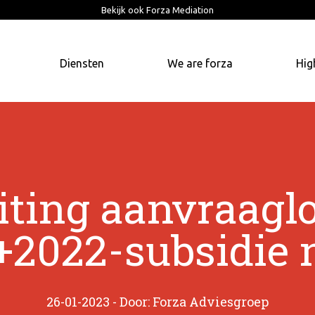
Bekijk ook Forza Mediation
Diensten
We are forza
Hig
iting aanvraagl
2022-subsidie 
26-01-2023 - Door: Forza Adviesgroep