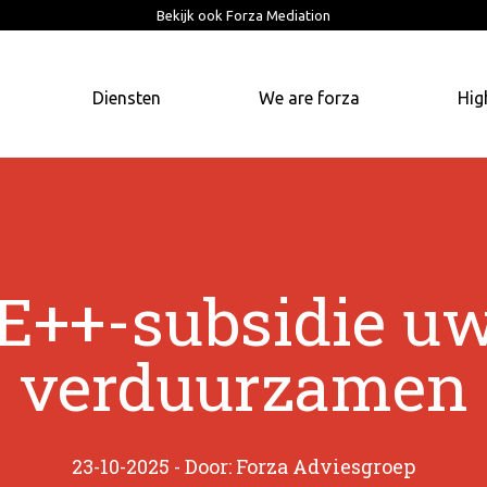
Bekijk ook Forza Mediation
Diensten
We are forza
Hig
E++-subsidie uw 
verduurzamen
23-10-2025 - Door: Forza Adviesgroep