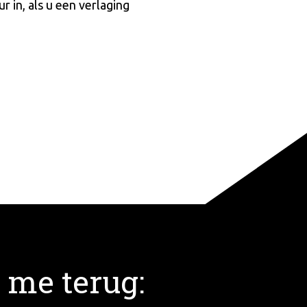
 in, als u een verlaging
 me terug: