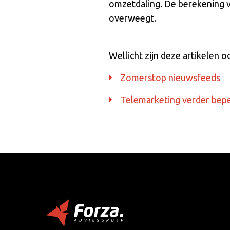
omzetdaling. De berekening va
overweegt.
Wellicht zijn deze artikelen o
Zomerstop nieuwsfeeds
Telemarketing verder bep