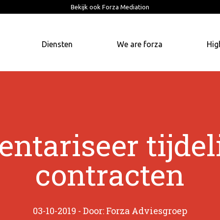
Bekijk ook Forza Mediation
Diensten
We are forza
Hig
entariseer tijdel
contracten
03-10-2019 - Door: Forza Adviesgroep