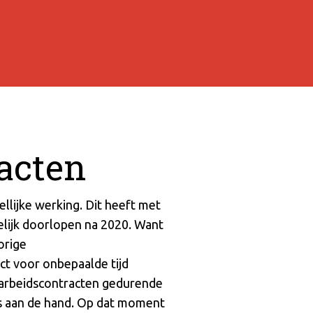
racten
llijke werking. Dit heeft met
elijk doorlopen na 2020. Want
orige
act voor onbepaalde tijd
e arbeidscontracten gedurende
ets aan de hand. Op dat moment