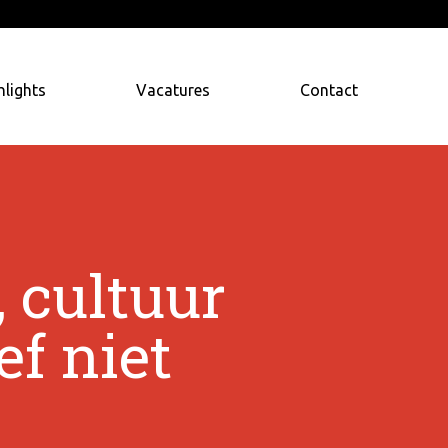
hlights
Vacatures
Contact
 cultuur
ef niet