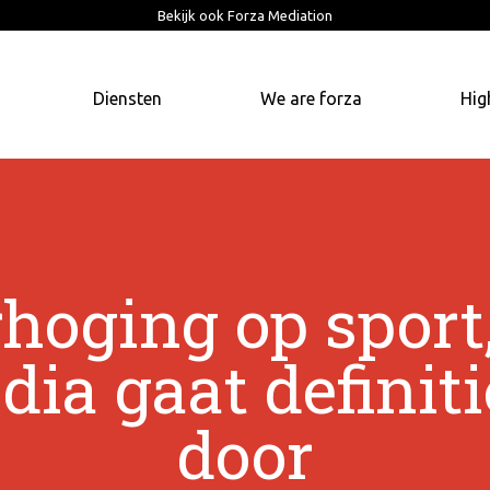
Bekijk ook Forza Mediation
Diensten
We are forza
Hig
hoging op sport,
ia gaat definiti
door