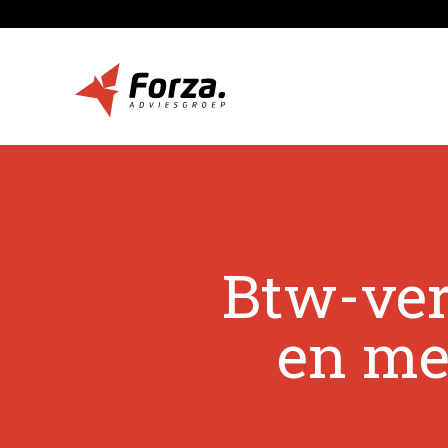
Btw-ver
en med