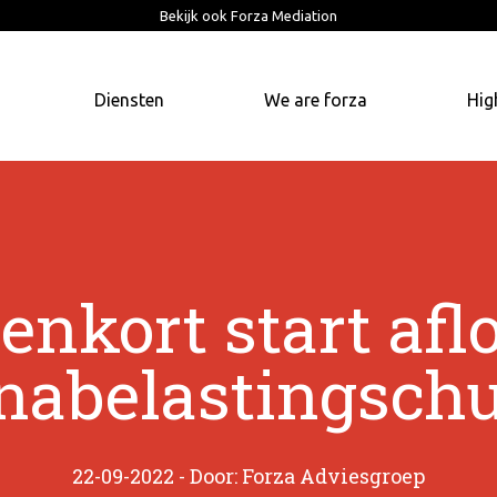
Bekijk ook Forza Mediation
Diensten
We are forza
Hig
enkort start afl
nabelastingsch
22-09-2022 - Door: Forza Adviesgroep