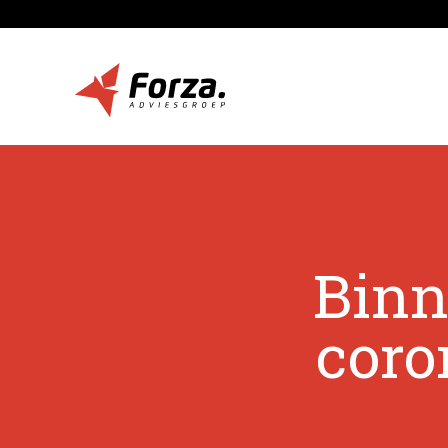
Binn
coro