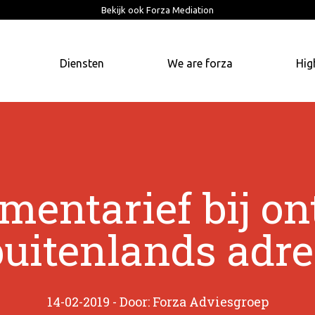
Bekijk ook Forza Mediation
Diensten
We are forza
Hig
entarief bij o
buitenlands adre
14-02-2019 - Door: Forza Adviesgroep