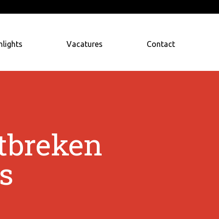
hlights
Vacatures
Contact
ntbreken
s