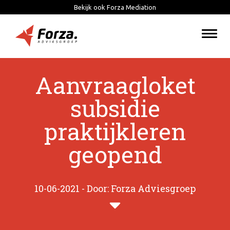
Bekijk ook Forza Mediation
Togg
navi
Aanvraagloket
subsidie
praktijkleren
geopend
10-06-2021 - Door: Forza Adviesgroep